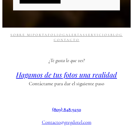
SOBRE MI
PORTAFOLIO
GALERÍAS
SERVICIOS
BLOG
CONTACTO
¿Te gusta lo que ves?
Hagamos de tus fotos una realidad
Contáctame para dar el siguiente paso
(809) 848-9250
Contacto@gregdotel.com