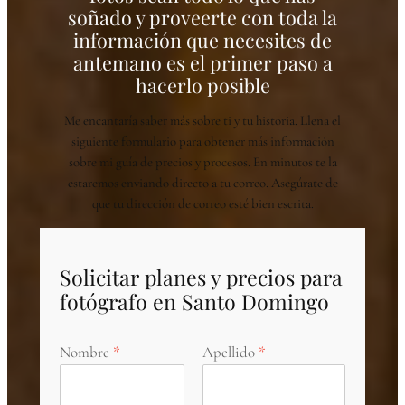
soñado y proveerte con toda la
información que necesites de
antemano es el primer paso a
hacerlo posible
Me encantaría saber más sobre ti y tu historia. Llena el
siguiente formulario para obtener más información
sobre mi guía de precios y procesos. En minutos te la
estaremos enviando directo a tu correo. Asegúrate de
que tu dirección de correo esté bien escrita.
Solicitar planes y precios para
fotógrafo en Santo Domingo
Nombre
Apellido