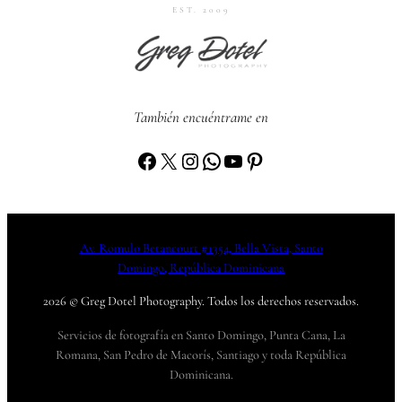
EST. 2009
También encuéntrame en
Facebook
X
Instagram
WhatsApp
YouTube
Pinterest
Av. Romulo Betancourt #1354, Bella Vista, Santo
Domingo, República Dominicana
2026 © Greg Dotel Photography. Todos los derechos reservados.
Servicios de fotografía en Santo Domingo, Punta Cana, La
Romana, San Pedro de Macorís, Santiago y toda República
Dominicana.