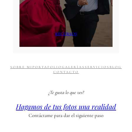
RECURSOS
SOBRE MI
PORTAFOLIO
GALERÍAS
SERVICIOS
BLOG
CONTACTO
¿Te gusta lo que ves?
Hagamos de tus fotos una realidad
Contáctame para dar el siguiente paso