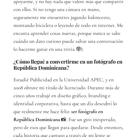
apoyarme, y no hay nada que valore más que compartir
con ellos. Si no tengo una cámara en mano,
seguramente me encuentres jugando baloncesto,
montando bicicleta o leyendo de todo en internet. Me
encanta aprender cosas nuevas, porque nunca se sabe
cuándo un dato curioso puede salvar una conversación
(o hacerme ganar en una trivia 🤓).
¿Cómo llegué a convertirme en un fotógrafo en
República Dominicana?
Estudié Publicidad en la Universidad APEC, y en
2008 obtuve mi título de licenciado. Durante más de
cinco años trabajé en diseño gráfico, branding e
identidad corporativa, hasta que un día descubrí lo
que realmente me hace feliz:
ser fotógrafo en
República Dominicana
📸. Fue un giro inesperado,
pero de esos que llegan para quedarse. Desde entonces,
cada historia que capturo a través de mi lente se