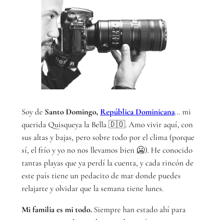
Soy de
Santo Domingo,
República Dominicana
… mi
querida Quisqueya la Bella 🇩🇴. Amo vivir aquí, con
sus altas y bajas, pero sobre todo por el clima (porque
sí, el frío y yo no nos llevamos bien 🥶). He conocido
tantas playas que ya perdí la cuenta, y cada rincón de
este país tiene un pedacito de mar donde puedes
relajarte y olvidar que la semana tiene lunes.
Mi familia es mi todo.
Siempre han estado ahí para