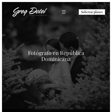
Saltar
al
Solicitar planes
contenido
Fotógrafo en República
Dominicana