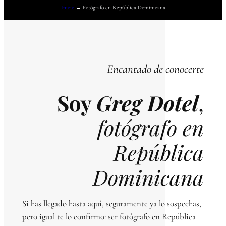
Inicio
→
Fotógrafo en República Dominicana
Encantado de conocerte
Soy
Greg Dotel
,
fotógrafo en
República
Dominicana
Si has llegado hasta aquí, seguramente ya lo sospechas,
pero igual te lo confirmo: ser fotógrafo en República