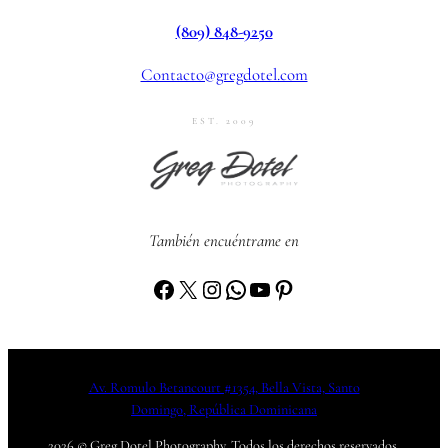
(809) 848-9250
Contacto@gregdotel.com
EST. 2009
También encuéntrame en
Facebook
X
Instagram
WhatsApp
YouTube
Pinterest
Av. Romulo Betancourt #1354, Bella Vista, Santo
Domingo, República Dominicana
2026 © Greg Dotel Photography. Todos los derechos reservados.