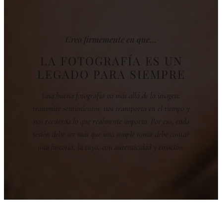
Creo firmemente en que…
LA FOTOGRAFÍA ES UN
LEGADO PARA SIEMPRE
Una buena fotografía va más allá de la imagen;
transmite sentimientos, nos transporta en el tiempo y
nos recuerda lo que realmente importa. Por eso, cada
sesión debe ser más que una simple toma: debe contar
una historia, la tuya, con autenticidad y emoción.