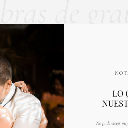
bras de gra
NOT
LO 
NUEST
No pude elegir mej