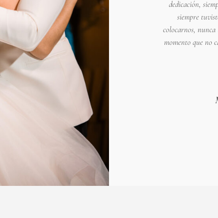
dedicación, siem
siempre tuvis
colocarnos, nunca 
momento que no ca