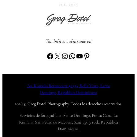
EST. 2009
También encuéntrame en
Facebook
X
Instagram
WhatsApp
YouTube
Pinterest
Av. Romulo Betancourt #1354, Bella Vista, Santo
Domingo, República Dominicana
2026 © Greg Dotel Photography. Todos los derechos reservados.
Servicios de fotografía en Santo Domingo, Punta Cana, La
Romana, San Pedro de Macorís, Santiago y toda República
Dominicana.