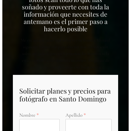
soñado y proveerte con toda la
información que necesites de
antemano es el primer paso a
hacerlo posible
Me encantaría saber más sobre ti y tu historia. Llena el
siguiente formulario para obtener más información
sobre mi guía de precios y procesos. En minutos te la
estaremos enviando directo a tu correo. Asegúrate de
que tu dirección de correo esté bien escrita.
Solicitar planes y precios para
fotógrafo en Santo Domingo
Nombre
Apellido