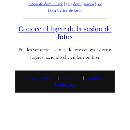
fotografo dominicano
 | 
greg dotel
 | 
novios
 | 
pre
boda
 | 
sesion de fotos
Conoce el lugar de la sesión de
fotos
Puedes ver otras sesiones de fotos en este y otros
lugares haciendo clic en los nombres
Altos De Chavón
   |   
La Romana
   |   
Republica
Dominicana