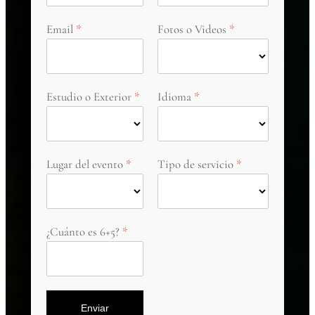
Email
Fotos o Videos
Estudio o Exterior
Idioma
Lugar del evento
Tipo de servicio
¿Cuánto es 6+5?
Enviar