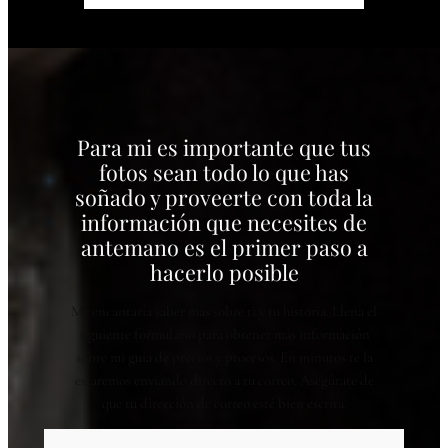
Para mi es importante que tus
fotos sean todo lo que has
soñado y proveerte con toda la
información que necesites de
antemano es el primer paso a
hacerlo posible
Me encantaría saber más sobre ti y tu historia. Llena el
siguiente formulario para obtener más información
sobre mi guía de precios y procesos. En minutos te la
estaremos enviando directo a tu correo. Asegúrate de
que tu dirección de correo esté bien escrita.