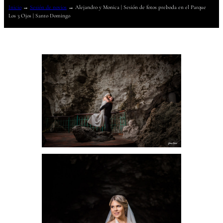
Inicio
→
Sesión de novios
→
Alejandro y Monica | Sesión de fotos preboda en el Parque
Los 3 Ojos | Santo Domingo