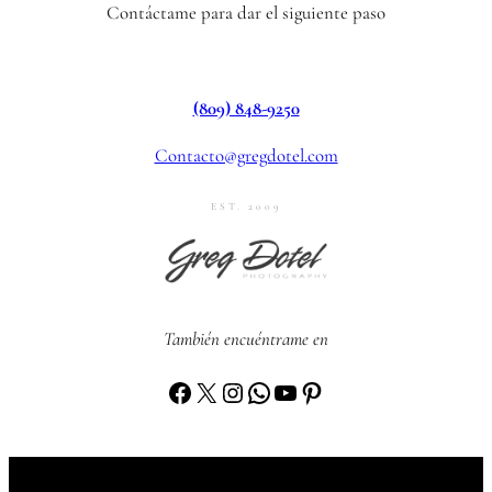
Contáctame para dar el siguiente paso
(809) 848-9250
Contacto@gregdotel.com
EST. 2009
También encuéntrame en
Facebook
X
Instagram
WhatsApp
YouTube
Pinterest