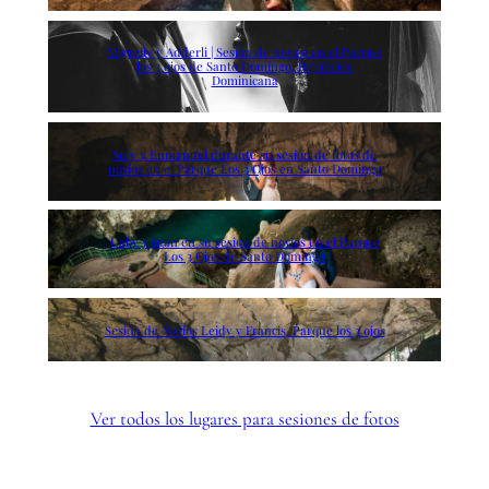
Migreily y Adderli | Sesión de novios en el Parque
los 3 ojos de Santo Domingo, República
Dominicana
Suly y Enmanuel durante su sesión de fotos de
novios en el Parque Los 3 Ojos en Santo Domingo
Gaby y Juan en su sesión de novios en el Parque
Los 3 Ojos de Santo Domingo
Sesión de Novios Leidy y Francis, Parque los 3 ojos
Ver todos los lugares para sesiones de fotos