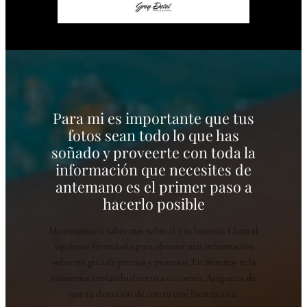
Para mi es importante que tus
fotos sean todo lo que has
soñado y proveerte con toda la
información que necesites de
antemano es el primer paso a
hacerlo posible
Me encantaría saber más sobre ti y tu historia. Llena el
siguiente formulario para obtener más información
sobre mi guía de precios y procesos. En minutos te la
estaremos enviando directo a tu correo. Asegúrate de
que tu dirección de correo esté bien escrita.