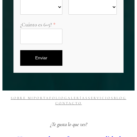
¿Cuánto es 6+5?
Enviar
SOBRE MI
PORTAFOLIO
GALERÍAS
SERVICIOS
BLOG
CONTACTO
¿Te gusta lo que ves?