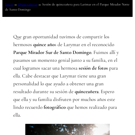
Inicio
→
Quinceañeras
→
Sesión de quinceañera para Larimar en el Parque Mirador Norte
de Santo Domingo
Que gran oportunidad tuvimos de compartir los
hermosos
quince año
s de Larymar en el reconocido
Parque Mirador Sur de Santo Domingo
. Fuimos allí y
pasamos un momento genial junto a su familia, en el
cual logramos sacar una hermosa
sesión de fotos
para
ella. Cabe destacar que Larymar tiene una gran
personalidad lo que ayudo a obtener una gran
resultado durante su sesión de
quinceañera
. Espero
que ella y su familia disfruten por muchos años este
lindo recuerdo
fotográfico
que hemos realizado para
ella.