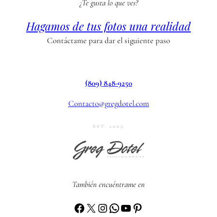
¿Te gusta lo que ves?
Hagamos de tus fotos una realidad
Contáctame para dar el siguiente paso
(809) 848-9250
Contacto@gregdotel.com
EST. 2009
También encuéntrame en
Facebook
X
Instagram
WhatsApp
YouTube
Pinterest