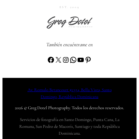
EST. 2009
También encuéntrame en
Facebook
X
Instagram
WhatsApp
YouTube
Pinterest
Av. Romulo Betancourt #1354, Bella Vista, Santo
Domingo, República Dominicana
2026 © Greg Dotel Photography. Todos los derechos reservados.
Servicios de fotografía en Santo Domingo, Punta Cana, La
Romana, San Pedro de Macorís, Santiago y toda República
Dominicana.