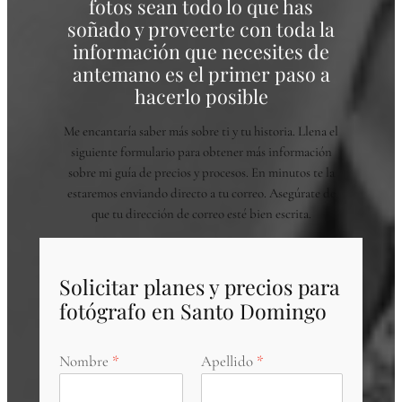
fotos sean todo lo que has
soñado y proveerte con toda la
información que necesites de
antemano es el primer paso a
hacerlo posible
Me encantaría saber más sobre ti y tu historia. Llena el
siguiente formulario para obtener más información
sobre mi guía de precios y procesos. En minutos te la
estaremos enviando directo a tu correo. Asegúrate de
que tu dirección de correo esté bien escrita.
Solicitar planes y precios para
fotógrafo en Santo Domingo
Nombre
Apellido