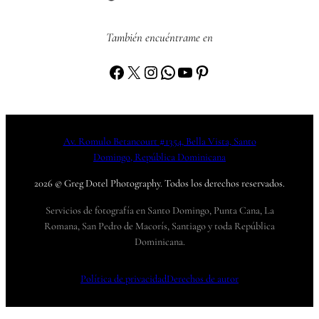
También encuéntrame en
Facebook
X
Instagram
WhatsApp
YouTube
Pinterest
Av. Romulo Betancourt #1354, Bella Vista, Santo
Domingo, República Dominicana
2026 © Greg Dotel Photography. Todos los derechos reservados.
Servicios de fotografía en Santo Domingo, Punta Cana, La
Romana, San Pedro de Macorís, Santiago y toda República
Dominicana.
Política de privacidad
Derechos de autor