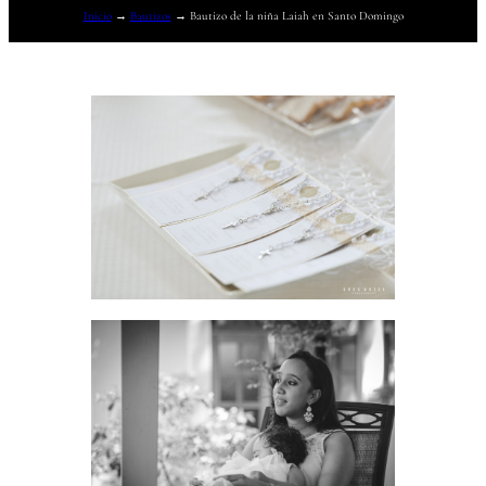
Inicio
→
Bautizos
→
Bautizo de la niña Laiah en Santo Domingo