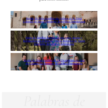
Sesión de fotos familiar de Daiana en la Zona
Colonial de Santo Domingo, República Dominicana
Fotos de familias hermosas con papa, mama y
hermanitos en el Parque Jardín Botánico de Santo
Domingo, República Dominicana
Sesión de fotos familiar de los Deangelos en Casa
de Campo, La Romana, República Dominicana
Palabras de