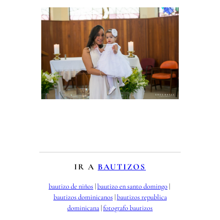
IR A
BAUTIZOS
bautizo de niños
 | 
bautizo en santo domingo
 | 
bautizos dominicanos
 | 
bautizos republica
dominicana
 | 
fotografo bautizos