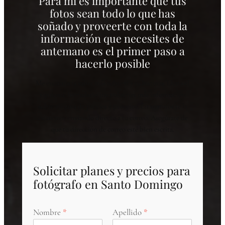
Para mi es importante que tus
fotos sean todo lo que has
soñado y proveerte con toda la
información que necesites de
antemano es el primer paso a
hacerlo posible
Me encantaría saber más sobre ti y tu historia. Llena el
siguiente formulario para obtener más información
sobre mi guía de precios y procesos. En minutos te la
estaremos enviando directo a tu correo. Asegúrate de
que tu dirección de correo esté bien escrita.
Solicitar planes y precios para
fotógrafo en Santo Domingo
Nombre
Apellido