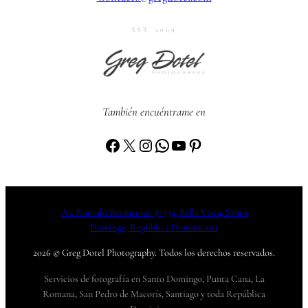
EST. 2009
También encuéntrame en
Facebook
X
Instagram
WhatsApp
YouTube
Pinterest
Av. Romulo Betancourt #1354, Bella Vista, Santo
Domingo, República Dominicana
2026 © Greg Dotel Photography. Todos los derechos reservados.
Servicios de fotografía en Santo Domingo, Punta Cana, La
Romana, San Pedro de Macorís, Santiago y toda República