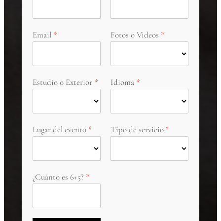
Email
Fotos o Videos
Estudio o Exterior
Idioma
Lugar del evento
Tipo de servicio
¿Cuánto es 6+5?