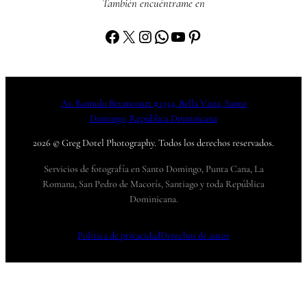
También encuéntrame en
Facebook
X
Instagram
WhatsApp
YouTube
Pinterest
Av. Romulo Betancourt #1354, Bella Vista, Santo
Domingo, República Dominicana
2026 © Greg Dotel Photography. Todos los derechos reservados.
Servicios de fotografía en Santo Domingo, Punta Cana, La
Romana, San Pedro de Macorís, Santiago y toda República
Dominicana.
Política de privacidad
Derechos de autor