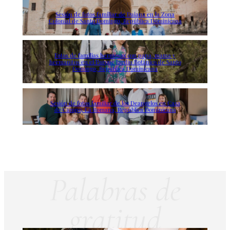
Sesión de fotos familiar de Daiana en la Zona
Colonial de Santo Domingo, República Dominicana
Fotos de familias hermosas con papa, mama y
hermanitos en el Parque Jardín Botánico de Santo
Domingo, República Dominicana
Sesión de fotos familiar de los Deangelos en Casa
de Campo, La Romana, República Dominicana
Palabras de
gratitud