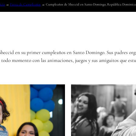
icio
→
Fiesta de Cumpleaños
→
Cumpleaños de Sheccid en Santo Domingo, República Dominica
Sheccid en su primer cumpleaños en Santo Domingo. Sus padres orga
 en todo momento con las animaciones, juegos y sus amiguitos que est