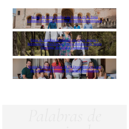
Sesión de fotos familiar de Daiana en la Zona
Colonial de Santo Domingo, República Dominicana
Fotos de familias hermosas con papa, mama y
hermanitos en el Parque Jardín Botánico de Santo
Domingo, República Dominicana
Sesión de fotos familiar de los Deangelos en Casa
de Campo, La Romana, República Dominicana
Palabras de