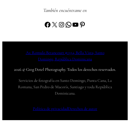
También encuéntrame en
Facebook
X
Instagram
WhatsApp
YouTube
Pinterest
Av. Romulo Betancourt #1354, Bella Vista, Santo
Domingo, República Dominicana
2026 © Greg Dotel Photography. Todos los derechos reservados.
Servicios de fotografía en Santo Domingo, Punta Cana, La
Romana, San Pedro de Macorís, Santiago y toda República
Dominicana.
Política de privacidad
Derechos de autor