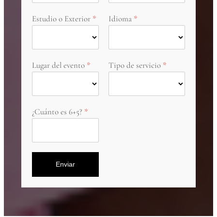
Estudio o Exterior
Idioma
Lugar del evento
Tipo de servicio
¿Cuánto es 6+5?
Enviar