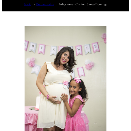
Inicio
→
Embarazadas
→
Babyshower Carlina, Santo Domingo