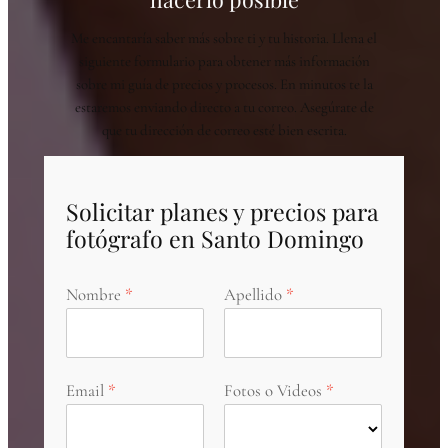
Me encantaría saber más sobre ti y tu historia. Llena el
siguiente formulario para obtener más información
sobre mi guía de precios y procesos. En minutos te la
estaremos enviando directo a tu correo. Asegúrate de
que tu dirección de correo esté bien escrita.
Solicitar planes y precios para
fotógrafo en Santo Domingo
Nombre
Apellido
Email
Fotos o Videos