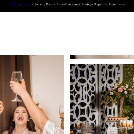
Inicio
→
Bodas
→
Boda de Ruth y Ransell en Santo Domingo, República Dominicana