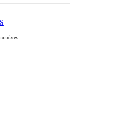
s
os nombres