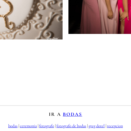
IR A
BODAS
bodas
 | 
ceremonia
 | 
fotografo
 | 
fotografo de bodas
 | 
greg dotel
 | 
recepcion