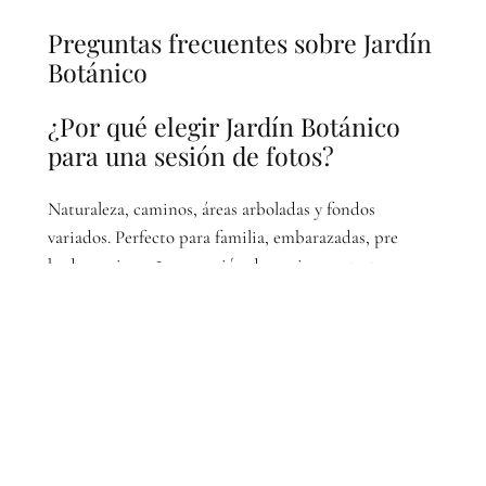
Preguntas frecuentes sobre Jardín
Botánico
¿Por qué elegir Jardín Botánico
para una sesión de fotos?
Naturaleza, caminos, áreas arboladas y fondos
variados. Perfecto para familia, embarazadas, pre
bodas, quinceañeras, sesión de novios y retratos.
¿Mejor horario para fotos en
parques?
Amanecer y atardecer para luz suave; en horarios
intermedios buscamos sombra abierta.
¿Se requiere permiso o pago de