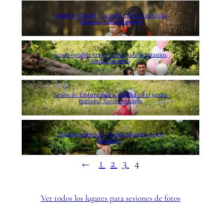
Sesión de Giselle y su bebé Noah en el Jardín
Bótanico, Santo Domingo
Sesión familiar Reyes Ureña, Jardín Bótanico,
Santo Domingo
Sesión de Embarazada a Yamilka en el Jardín
Botánico, Santo Domingo
Embarazo Marleny, Jardín Botánico, Santo
Domingo
←
1
2
3
4
Ver todos los lugares para sesiones de fotos