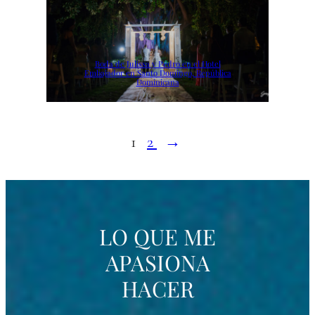
Boda de Julissa y Pedro en el Hotel
Embajador en Santo Domingo, República
Dominicana
1
2
→
LO QUE ME
APASIONA
HACER