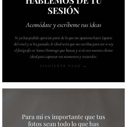
HABLEMOS DE TU
SESIÓN
Acomódate y escríbeme tus ideas
Si ya has podido apreciar parte de lo que me apasiona hacer (aparte
del cine) y te ha gustado, lo ideal sería que me escribas para ver si soy
el fotógrafo en Santo Domingo que buscas y si tú eres nuestro cliente
ideal para capturar tus momentos y recuerdos.
SIGUIENTE PASO →
Para mi es importante que tus
fotos sean todo lo que has