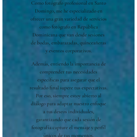
Como fotógrafo profesional en Santo
Domingo, me he especializado en
ofrecer una gran variedad de servicios
como fotógrafo en República
Dominicana que van desde sesiones
de bodas, embarazadas, quinceañeras
y eventos corporativos.
Además, entiendo la importancia de
comprender tus necesidades
específicas para asegurar que el
resultado final supere tus expectativas.
Por eso, siempre estoy abierto al
diálogo para adaptar nuestro enfoque
a tus deseos individuales,
garantizando que cada sesión de
fotografía capture el mensaje y perfil
únicos de tus momentos.