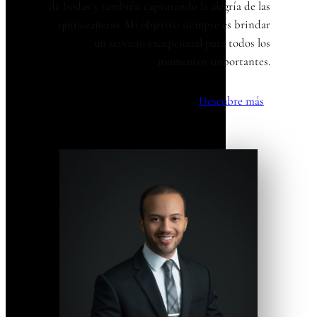
de bodas y también capturando la alegría de las
quinceañeras. Mi objetivo siempre es brindar
un servicio excepcional para todos los
momentos importantes.
Descubre más