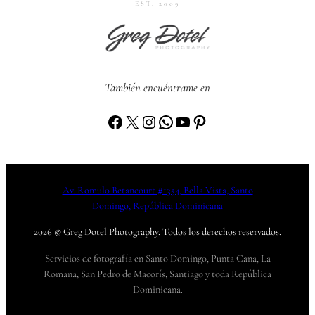
EST. 2009
También encuéntrame en
Facebook
X
Instagram
WhatsApp
YouTube
Pinterest
Av. Romulo Betancourt #1354, Bella Vista, Santo
Domingo, República Dominicana
2026 © Greg Dotel Photography. Todos los derechos reservados.
Servicios de fotografía en Santo Domingo, Punta Cana, La
Romana, San Pedro de Macorís, Santiago y toda República
Dominicana.