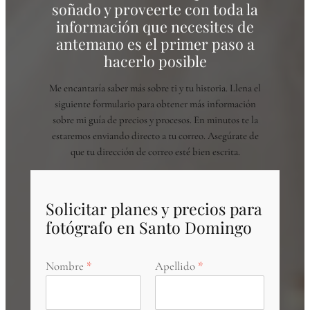
soñado y proveerte con toda la
información que necesites de
antemano es el primer paso a
hacerlo posible
Me encantaría saber más sobre ti y tu historia. Llena el
siguiente formulario para obtener más información
sobre mi guía de precios y procesos. En minutos te la
estaremos enviando directo a tu correo. Asegúrate de
que tu dirección de correo esté bien escrita.
Solicitar planes y precios para
fotógrafo en Santo Domingo
Nombre
Apellido