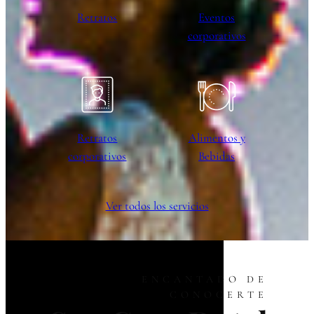
Retratos
Eventos
corporativos
Retratos
Alimentos y
corporativos
Bebidas
Ver todos los servicios
ENCANTADO DE
CONOCERTE