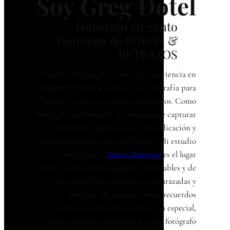
Soy Greg Dotel
Fotógrafo en Santo
Domingo de BODAS &
RETRATOS
Cuento con más de 16 años de experiencia en
fotografía. Ofrezco servicios de fotografía para
bodas, retratos y eventos corporativos. Como
fotógrafo dominicano, me enorgullece capturar
momentos significativos con dedicación y
profesionalismo para mis clientes. Mi estudio
fotográfico en
Santo Domingo
es el lugar
perfecto para crear imágenes memorables y de
alta calidad para infantiles, embarazadas y
familias. Me apasiona crear recuerdos
duraderos para parejas en su día especial,
cuento con basta experiencia como fotógrafo