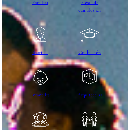
Familiar
Fiesta de
cumpleaños
Bautizos
Graduación
Infantiles
Arquitectura