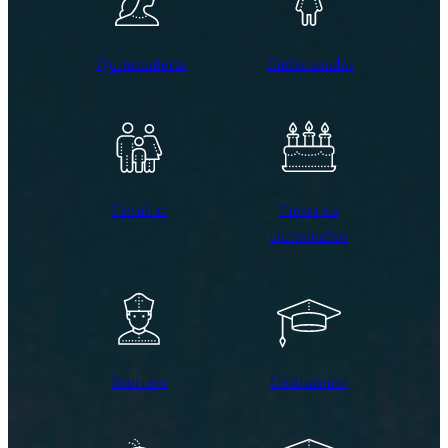
Quinceañeras
Embarazadas
Familiar
Fiesta de
cumpleaños
Bautizos
Graduación