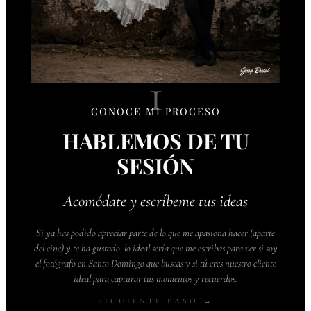
1
CONOCE MI PROCESO
HABLEMOS DE TU
SESIÓN
Acomódate y escríbeme tus ideas
Si ya has podido apreciar parte de lo que me apasiona hacer (aparte
del cine) y te ha gustado, lo ideal sería que me escribas para ver si soy
el fotógrafo en Santo Domingo que buscas y si tú eres nuestro cliente
ideal para capturar tus momentos y recuerdos.
SIGUIENTE PASO →