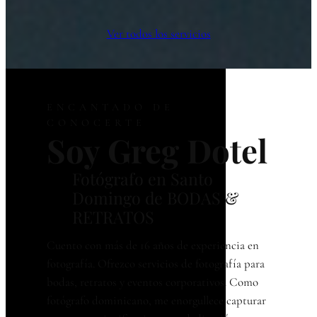
Ver todos los servicios
ENCANTADO DE
CONOCERTE
Soy Greg Dotel
Fotógrafo en Santo
Domingo de BODAS &
RETRATOS
Cuento con más de 16 años de experiencia en
fotografía. Ofrezco servicios de fotografía para
bodas, retratos y eventos corporativos. Como
fotógrafo dominicano, me enorgullece capturar