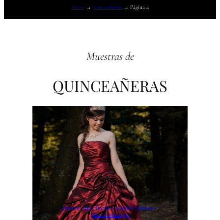
Inicio
→
quinceañeras
→
Página 4
Muestras de
QUINCEAÑERAS
Quince Años Daniela, Jardín Botánico,
Santo Domingo