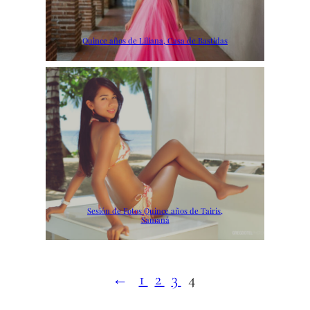
Quince años de Liliana, Casa de Bastidas
Sesión de Fotos Quince años de Tairis,
Samaná
←
1
2
3
4