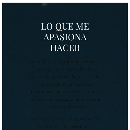
LO QUE ME
APASIONA
HACER
Como fotógrafo profesional en Santo
Domingo, me he especializado en
ofrecer una gran variedad de servicios
como fotógrafo en República
Dominicana que van desde sesiones
de bodas, embarazadas, quinceañeras
y eventos corporativos.
Además, entiendo la importancia de
comprender tus necesidades