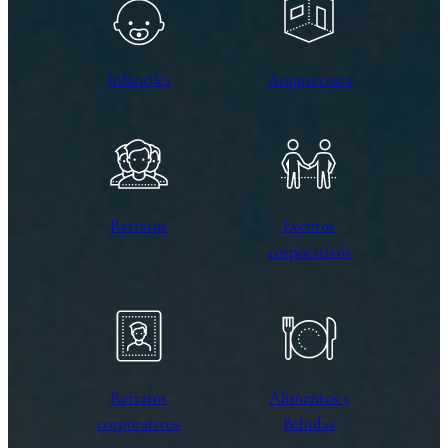
Infantiles
Arquitectura
Retratos
Eventos
corporativos
Retratos
Alimentos y
corporativos
Bebidas