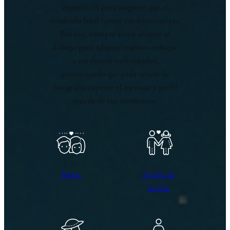
específicas para asegurar que el
resultado final supere tus expectativas.
Por eso, siempre estoy abierto al
diálogo para adaptar nuestro enfoque
a tus deseos individuales,
garantizando que cada sesión de
fotografía capture el mensaje y perfil
únicos de tus momentos.
Bodas
Sesión de
novios