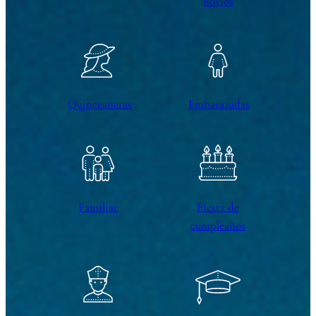
novios
Quinceañeras
Embarazadas
Familiar
Fiesta de
cumpleaños