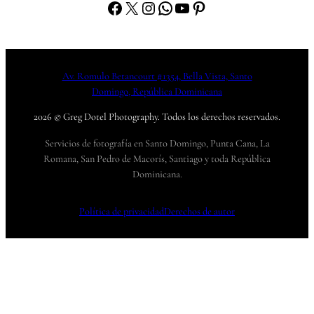
Facebook
X
Instagram
WhatsApp
YouTube
Pinterest
Av. Romulo Betancourt #1354, Bella Vista, Santo
Domingo, República Dominicana
2026 © Greg Dotel Photography. Todos los derechos reservados.
Servicios de fotografía en Santo Domingo, Punta Cana, La
Romana, San Pedro de Macorís, Santiago y toda República
Dominicana.
Política de privacidad
Derechos de autor