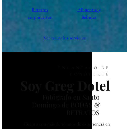
Retratos
Alimentos y
corporativos
Bebidas
Ver todos los servicios
ENCANTADO DE
CONOCERTE
Soy Greg Dotel
Fotógrafo en Santo
Domingo de BODAS &
RETRATOS
Cuento con más de 16 años de experiencia en