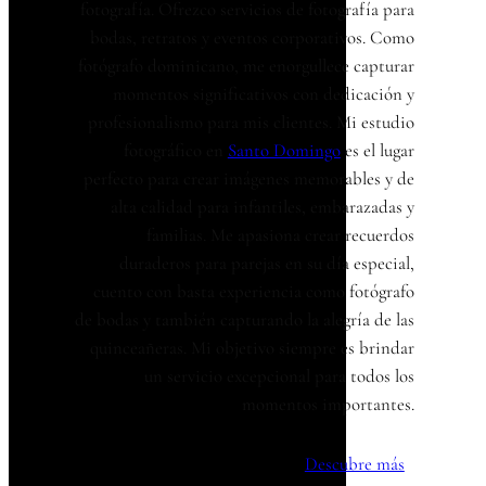
fotografía. Ofrezco servicios de fotografía para
bodas, retratos y eventos corporativos. Como
fotógrafo dominicano, me enorgullece capturar
momentos significativos con dedicación y
profesionalismo para mis clientes. Mi estudio
fotográfico en
Santo Domingo
es el lugar
perfecto para crear imágenes memorables y de
alta calidad para infantiles, embarazadas y
familias. Me apasiona crear recuerdos
duraderos para parejas en su día especial,
cuento con basta experiencia como fotógrafo
de bodas y también capturando la alegría de las
quinceañeras. Mi objetivo siempre es brindar
un servicio excepcional para todos los
momentos importantes.
Descubre más