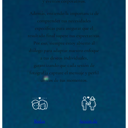
y eventos corporativos.
Además, entiendo la importancia de
comprender tus necesidades
específicas para asegurar que el
resultado final supere tus expectativas.
Por eso, siempre estoy abierto al
diálogo para adaptar nuestro enfoque
a tus deseos individuales,
garantizando que cada sesión de
fotografía capture el mensaje y perfil
únicos de tus momentos.
Bodas
Sesión de