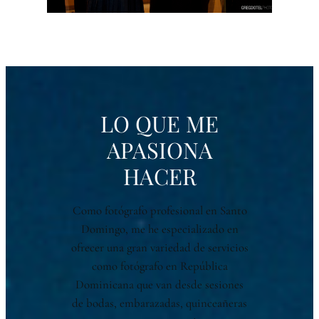
LO QUE ME
APASIONA
HACER
Como fotógrafo profesional en Santo
Domingo, me he especializado en
ofrecer una gran variedad de servicios
como fotógrafo en República
Dominicana que van desde sesiones
de bodas, embarazadas, quinceañeras