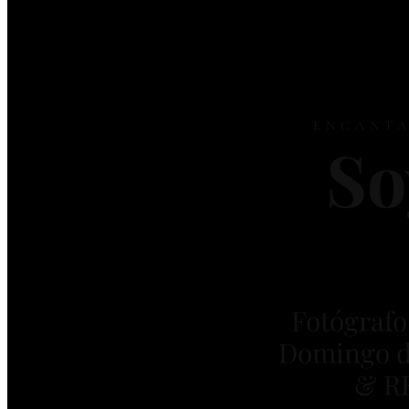
ENCANTA
So
Fotógrafo
Domingo 
& R