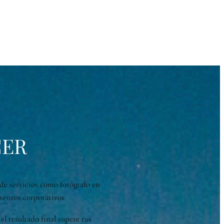
CER
de servicios como fotógrafo en
ventos corporativos.
l resultado final supere tus