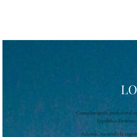
LO
Como fotógrafo profesional en
República Dominican
Además, entiendo la importa