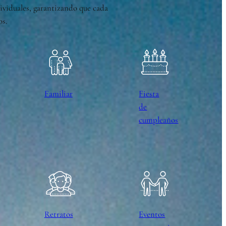
dividuales, garantizando que cada
os.
Familiar
Fiesta
de
cumpleaños
Retratos
Eventos