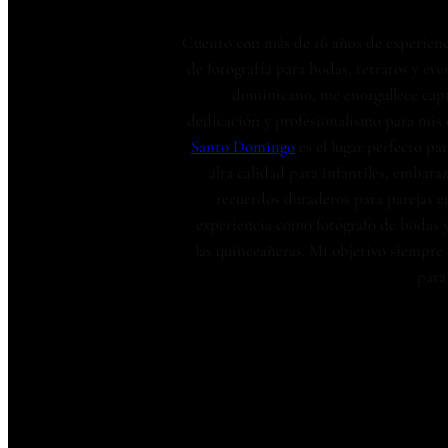
Cuento con más de 16 años de experienci
de fotografía para bodas, retratos y ev
dominicano, me enorgullece cap
dedicación y profesionalismo para mis c
Santo Domingo
es el lugar perfecto p
alta calidad para infantiles, embara
recuerdos duraderos para parejas en
experiencia como fotógrafo de bodas y
las quinceañeras. Mi objetivo siempre 
para