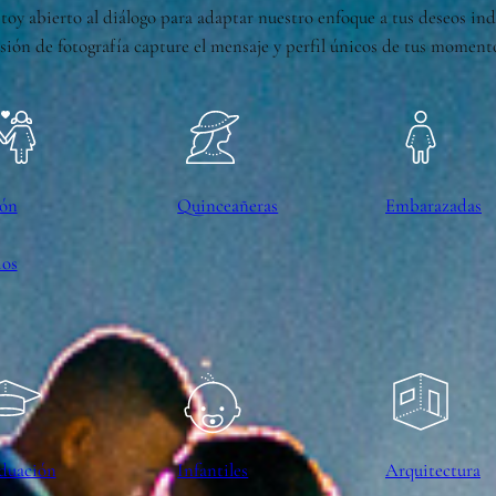
stoy abierto al diálogo para adaptar nuestro enfoque a tus deseos in
sión de fotografía capture el mensaje y perfil únicos de tus moment
ión
Quinceañeras
Embarazadas
ios
duación
Infantiles
Arquitectura