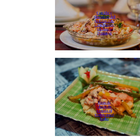
Comida y
Alimentos del
Restaurante
Cien Fuegos
en Santo
Domingo
Fotos de
platos de
comida al
restaurante
Kioko