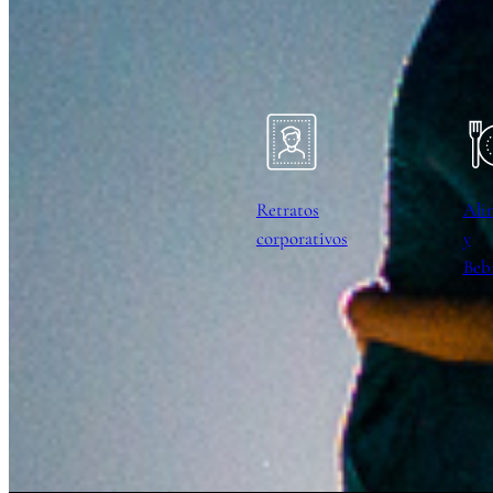
Retratos
Ali
corporativos
y
Beb