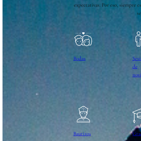
expectativas. Por eso, siempre e
se
Bodas
Ses
de
nov
Bautizos
Gra