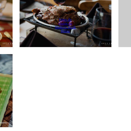
Fotos de
platos de
Madera Steak
House