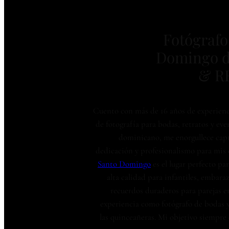
Fotógrafo
Domingo 
& R
Cuento con más de 16 años de experienci
de fotografía para bodas, retratos y ev
dominicano, me enorgullece cap
dedicación y profesionalismo para mis c
Santo Domingo
es el lugar perfecto p
alta calidad para infantiles, embara
recuerdos duraderos para parejas en
experiencia como fotógrafo de bodas y
las quinceañeras. Mi objetivo siempre 