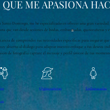
 QUE ME APASIONA HA
 Santo Domingo, me he especializado en ofrecer una gran variedad 
a que van desde sesiones de bodas, embarazadas, quinceañeras y e
ncia de comprender tus necesidades específicas para asegurar que e
stoy abierto al diálogo para adaptar nuestro enfoque a tus deseos in
sión de fotografía capture el mensaje y perfil únicos de tus moment
ión
Quinceañeras
Embarazadas
ios