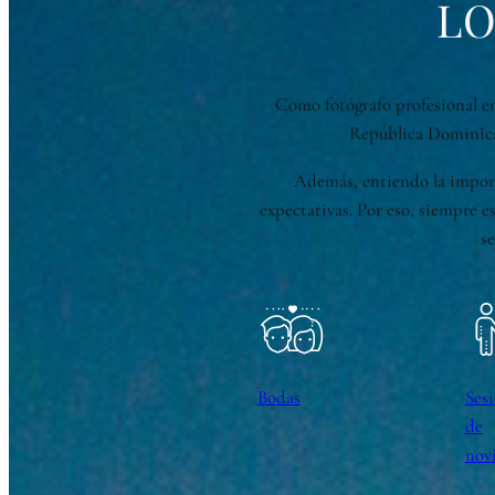
LO
Como fotógrafo profesional en
República Dominican
Además, entiendo la importa
expectativas. Por eso, siempre e
se
Bodas
Ses
de
nov