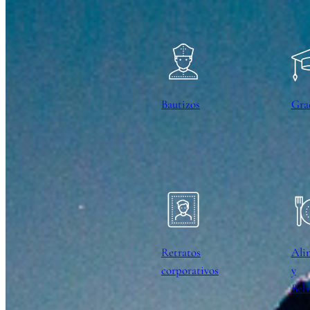
Bautizos
Gra
Retratos
Ali
corporativos
y
Beb