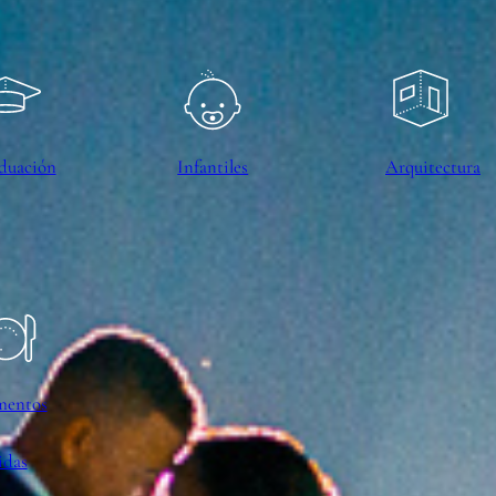
duación
Infantiles
Arquitectura
mentos
idas