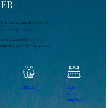
CER
de servicios como fotógrafo en
ventos corporativos.
l resultado final supere tus
dividuales, garantizando que cada
os.
Familiar
Fiesta
de
cumpleaños