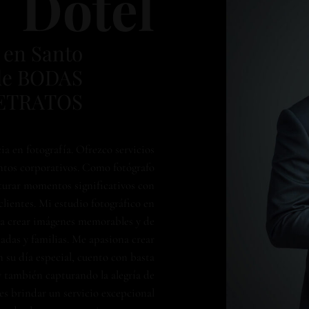
Dotel
 en Santo
de BODAS
ETRATOS
a en fotografía. Ofrezco servicios
entos corporativos. Como fotógrafo
turar momentos significativos con
lientes. Mi estudio fotográfico en
ara crear imágenes memorables y de
zadas y familias. Me apasiona crear
 su día especial, cuento con basta
 también capturando la alegría de
es brindar un servicio excepcional