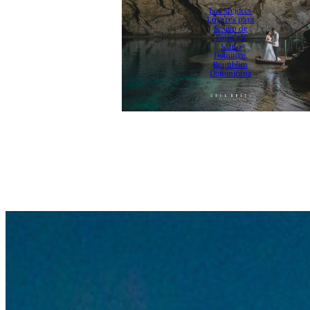
Los Mejores
Lugares para
Sesión de
Fotos en
Santo
Domingo,
República
Dominicana