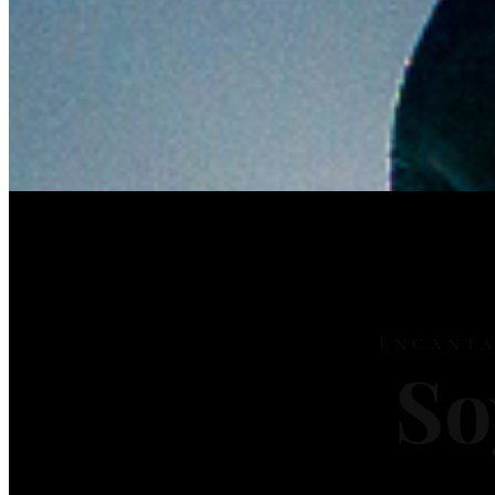
ENCANTA
So