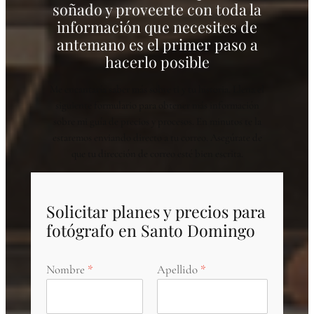
soñado y proveerte con toda la
información que necesites de
antemano es el primer paso a
hacerlo posible
Me encantaría saber más sobre ti y tu historia. Llena el
siguiente formulario para obtener más información
sobre mi guía de precios y procesos. En minutos te la
estaremos enviando directo a tu correo. Asegúrate de
que tu dirección de correo esté bien escrita.
Solicitar planes y precios para
fotógrafo en Santo Domingo
Nombre
Apellido