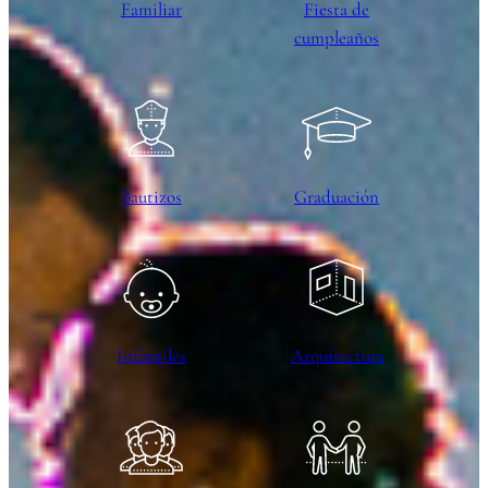
Familiar
Fiesta de
cumpleaños
Bautizos
Graduación
Infantiles
Arquitectura