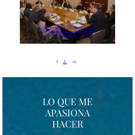
Evento corporativo de discusión de la
Revista Legal500 en la República
Dominicana
1
2
→
LO QUE ME
APASIONA
HACER