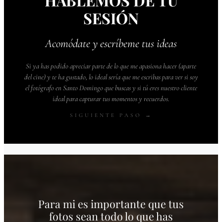
HABLEMOS DE TU
SESIÓN
Acomódate y escríbeme tus ideas
Si ya has podido apreciar parte de lo que me apasiona hacer (aparte
del cine) y te ha gustado, lo ideal sería que me escribas para ver si soy
el fotógrafo en Santo Domingo que buscas y si tú eres nuestro cliente
ideal para capturar tus momentos y recuerdos.
SIGUIENTE PASO →
Para mi es importante que tus
fotos sean todo lo que has