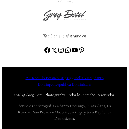
EST. 2009
También encuéntrame en
Facebook
X
Instagram
WhatsApp
YouTube
Pinterest
Av. Romulo Betancourt #1354, Bella Vista, Santo
Domingo, República Dominicana
2026 © Greg Dotel Photography. Todos los derechos reservados.
Servicios de fotografía en Santo Domingo, Punta Cana, La
Romana, San Pedro de Macorís, Santiago y toda República
Dominicana.