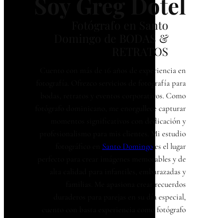
Soy Greg Dotel
Fotógrafo en Santo
Domingo de BODAS &
RETRATOS
Cuento con más de 16 años de experiencia en
fotografía. Ofrezco servicios de fotografía para
bodas, retratos y eventos corporativos. Como
fotógrafo dominicano, me enorgullece capturar
momentos significativos con dedicación y
profesionalismo para mis clientes. Mi estudio
fotográfico en
Santo Domingo
es el lugar
perfecto para crear imágenes memorables y de
alta calidad para infantiles, embarazadas y
familias. Me apasiona crear recuerdos
duraderos para parejas en su día especial,
cuento con basta experiencia como fotógrafo