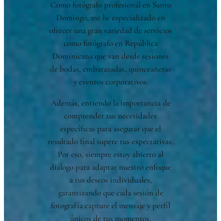
Como fotógrafo profesional en Santo
Domingo, me he especializado en
ofrecer una gran variedad de servicios
como fotógrafo en República
Dominicana que van desde sesiones
de bodas, embarazadas, quinceañeras
y eventos corporativos.
Además, entiendo la importancia de
comprender tus necesidades
específicas para asegurar que el
resultado final supere tus expectativas.
Por eso, siempre estoy abierto al
diálogo para adaptar nuestro enfoque
a tus deseos individuales,
garantizando que cada sesión de
fotografía capture el mensaje y perfil
únicos de tus momentos.