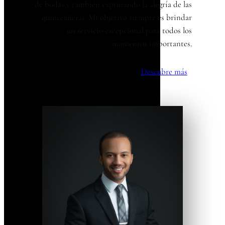
de bodas y también capturando la alegría de las
quinceañeras. Mi objetivo siempre es brindar
un servicio excepcional para todos los
momentos importantes.
Descubre más