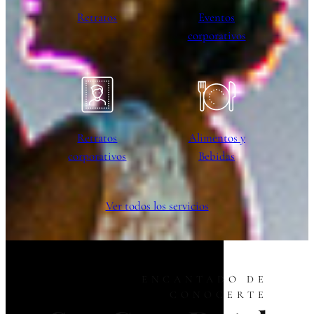
Retratos
Eventos
corporativos
Retratos
Alimentos y
corporativos
Bebidas
Ver todos los servicios
ENCANTADO DE
CONOCERTE